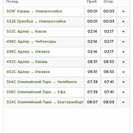
Поезд
Приб.
Отпр.
509Г Казань → Новороссийск
00:01
00:03
522Е Приобье → Новороссийск
00:01
00:03
532С Адлер → Киров
02:14
02:17
498С Адлер → Чебоксары
02:14
02:17
498С Адлер → Ижевск
02:14
02:17
492С Адлер → Казань
06:51
06:53
452С Адлер → Ижевск
06:51
06:53
364С Олимпийский Парк → Челябинск
07:39
07:41
358С Олимпийский Парк → Уфа
07:39
07:41
524С Олимпийский Парк → Екатеринбург
08:07
08:09