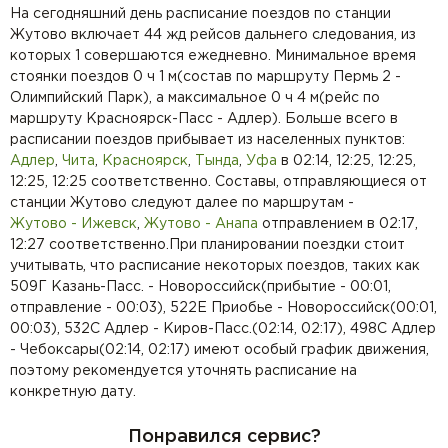
На сегодняшний день расписание поездов по станции
Жутово включает 44 жд рейсов дальнего следования, из
которых 1 совершаются ежедневно. Минимальное время
стоянки поездов 0 ч 1 м(состав по маршруту Пермь 2 -
Олимпийский Парк), а максимальное 0 ч 4 м(рейс по
маршруту Красноярск-Пасс - Адлер). Больше всего в
расписании поездов прибывает из населенных пунктов:
Адлер
,
Чита
,
Красноярск
,
Тында
,
Уфа
в 02:14, 12:25, 12:25,
12:25, 12:25 соответственно. Составы, отправляющиеся от
станции Жутово следуют далее по маршрутам -
Жутово - Ижевск
,
Жутово - Анапа
отправлением в 02:17,
12:27 соответственно.При планировании поездки стоит
учитывать, что расписание некоторых поездов, таких как
509Г Казань-Пасс. - Новороссийск(прибытие - 00:01,
отправление - 00:03), 522Е Приобье - Новороссийск(00:01,
00:03), 532С Адлер - Киров-Пасс.(02:14, 02:17), 498С Адлер
- Чебоксары(02:14, 02:17) имеют особый график движения,
поэтому рекомендуется уточнять расписание на
конкретную дату.
Понравился сервис?