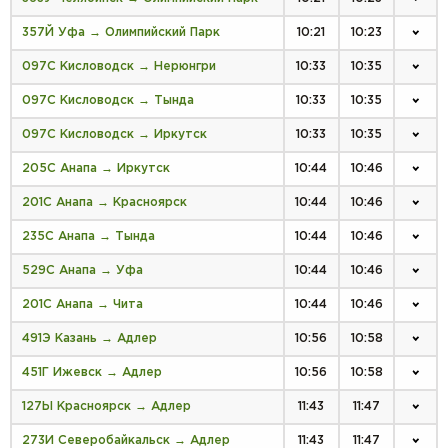
357Й Уфа → Олимпийский Парк
10:21
10:23
097С Кисловодск → Нерюнгри
10:33
10:35
097С Кисловодск → Тында
10:33
10:35
097С Кисловодск → Иркутск
10:33
10:35
205С Анапа → Иркутск
10:44
10:46
201С Анапа → Красноярск
10:44
10:46
235С Анапа → Тында
10:44
10:46
529С Анапа → Уфа
10:44
10:46
201С Анапа → Чита
10:44
10:46
491Э Казань → Адлер
10:56
10:58
451Г Ижевск → Адлер
10:56
10:58
127Ы Красноярск → Адлер
11:43
11:47
273И Северобайкальск → Адлер
11:43
11:47