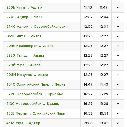
269Ь Чита → Адлер
11:43
11:47
270С Адлер → Чита
12:02
12:04
274С Адлер → Северобайкальск
12:02
12:04
069Ь Чита → Анапа
12:25
12:27
201Ы Красноярск → Анапа
12:25
12:27
235Э Тында → Анапа
12:25
12:27
529Й Уфа → Анапа
12:25
12:27
205И Иркутск → Анапа
12:25
12:27
354С Олимпийский Парк → Пермь
14:47
14:49
522С Новороссийск → Приобье
16:27
16:29
510С Новороссийск → Казань
16:27
16:29
353Е Пермь → Олимпийский Парк
16:52
16:53
461Й Уфа → Адлер
19:08
19:09